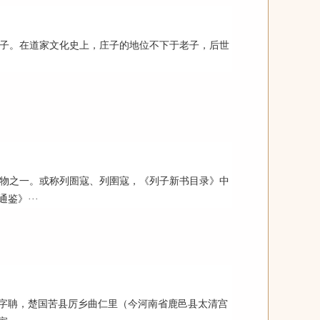
子。在道家文化史上，庄子的地位不下于老子，后世
物之一。或称列圄寇、列圉寇，《列子新书目录》中
鉴》···
，名耳，字聃，楚国苦县厉乡曲仁里（今河南省鹿邑县太清宫