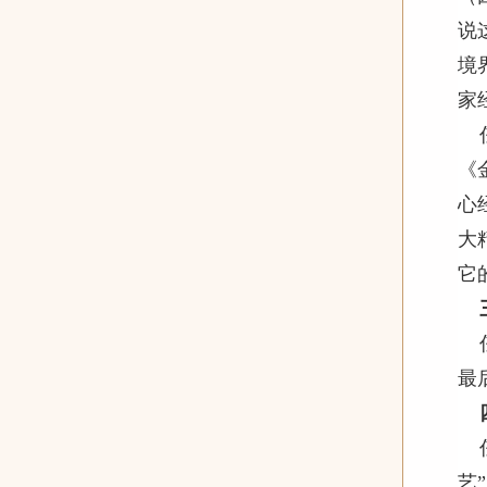
说
境
家
《
心
大
它
最
艺