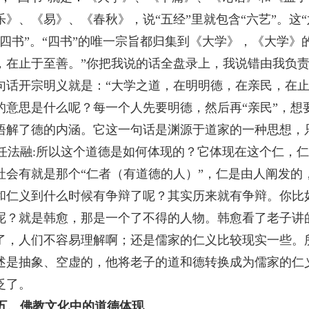
乐》、《易》、《春秋》，说“五经”里就包含“六艺”。这
“四书”。“四书”的唯一宗旨都归集到《大学》，《大学》
，在止于至善。”你把我说的话全盘录上，我说错由我负
句话开宗明义就是：“大学之道，在明明德，在亲民，在止
的意思是什么呢？每一个人先要明德，然后再“亲民”，想
悟解了德的内涵。它这一句话是渊源于道家的一种思想，
任法融
:
所以这个道德是如何体现的？它体现在这个仁，仁
社会有就是那个“仁者（有道德的人）”，仁是由人阐发的
和仁义到什么时候有争辩了呢？其实历来就有争辩。你比
呢？就是韩愈，那是一个了不得的人物。韩愈看了老子讲
了，人们不容易理解啊；还是儒家的仁义比较现实一些。
述是抽象、空虚的，他将老子的道和德转换成为儒家的仁
泛了。
五、佛教文化中的道德体现