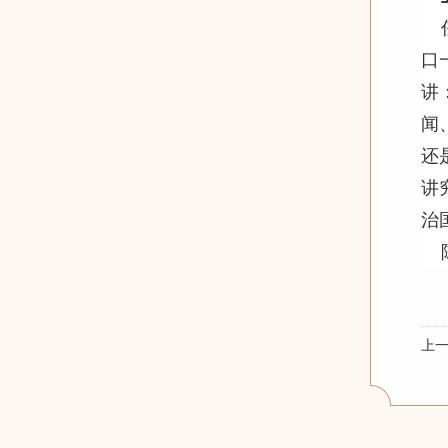
口
讲
闻
还
讲
治
上