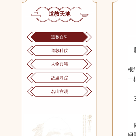
道教天地
道教百科
道教科仪
人物典籍
根
故里寻踪
一
名山宫观
问