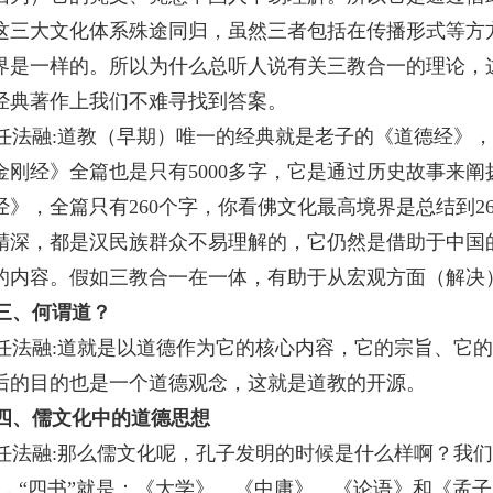
这三大文化体系殊途同归，虽然三者包括在传播形式等方
界是一样的。所以为什么总听人说有关三教合一的理论，
经典著作上我们不难寻找到答案。
任法融
:
道教（早期）唯一的经典就是老子的《道德经》，
金刚经》全篇也是只有
5000
多字，它是通过历史故事来阐
经》，全篇只有
260
个字，你看佛文化最高境界是总结到
2
精深，都是汉民族群众不易理解的，它仍然是借助于中国
的内容。假如三教合一在一体，有助于从宏观方面（解决
三、何谓道？
任法融
:
道就是以道德作为它的核心内容，它的宗旨、它的
后的目的也是一个道德观念，这就是道教的开源。
四、儒文化中的道德思想
任法融
:
那么儒文化呢，孔子发明的时候是什么样啊？我们
”，“四书”就是：《大学》、《中庸》、《论语》和《孟子