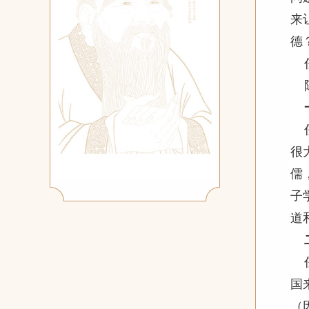
来
德
很
儒
子
道
国
（