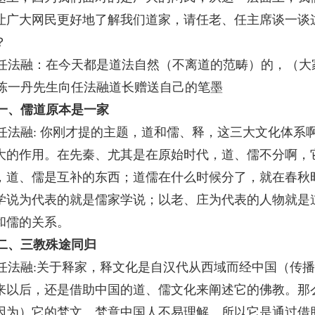
让广大网民更好地了解我们道家，请任老、任主席谈一谈
？
任法融：在今天都是道法自然（不离道的范畴）的，（大
陈一丹先生向任法融道长赠送自己的笔墨
一、儒道原本是一家
任法融
:
你刚才提的主题，道和儒、释，这三大文化体系
大的作用。在先秦、尤其是在原始时代，道、儒不分啊，
，道、儒是互补的东西；道儒在什么时候分了，就在春秋
学说为代表的就是儒家学说；以老、庄为代表的人物就是
和儒的关系。
二、三教殊途同归
任法融
:
关于释家，释文化是自汉代从西域而经中国（传播
来以后，还是借助中国的道、儒文化来阐述它的佛教。那
因为）它的梵文、梵意中国人不易理解。所以它是通过借