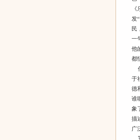
《
发
民
一
他
都
于
德
谁
象
描
广