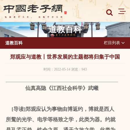
道教百科
道教百科
栏目列表
郑观应与道教丨世界发展的主题都将归集于中国
时间：2022-05-14 浏览：943
仙真高隐《江西社会科学》武曦
[
导读
]
郑观应认为事物由博返约，博就是西人
所鹜的光学、电学等格致之学，此类为器。约就