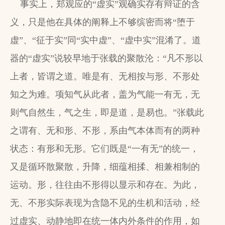
事实上，郑观应的“虚实”观确实存有辩证的含
义，只是他在具体的阐释上不够缤密而将“堕于
虚”、“征于实”同“实中虚”、“虚中实”混淆了。道
器的“虚实”说较早地于张载的聚散沦：“凡不形以
上者，皆谓之道。唯是有、无相按与形、不形处
知之为难。项知气从此者，盖为气能一有无，无
则气自然生，气之生，即是道，是易也。”张载此
之谓有、无和形、不形，系由气本体而有的两种
状态：有形和无形。它们既是“一有无”的统一，
又是循环散聚散，升降，细蕴相揉、相兼相制的
运动。形，往往由不形得以显示和存在。为此，
无、不形实际表现为含隐不见的生机和活动，经
过虚实、动静地即在统一体内外条件的作用，如