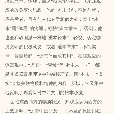
所以显示、体现，因之“器末”的存在。联系郑观
应的改良变法思想，他的“本末”观，不是前者，
应是后者。且有与古代玄学相似之处：突出“本
末”同“体用”的沟通，标榜“崇本举末”。否则，他
也会和顽固派一样地“重本轻末”，轻视、否定物
质文明的积极意义，或者“逐本忘末”，不视实
情，盲目步趋，“遗其体而求其用”。在郑观应的
道器观中，“虚实”、“聚散”等同“本末”一样，都
是其道器致用理论中的衔接环节。因“本末”、“虚
实”直接关联物质和精神的内容，所以，它又集中
地反映了郑观应对中西文明的根本态度。
面临东西两方的物质状况，郑观应认为西方的
工艺之精，“远非中国所及”，而不及的原因则在