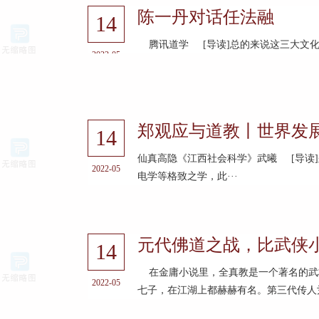
陈一丹对话任法融
14
腾讯道学 [导读]总的来说这三大文化体
2022-05
郑观应与道教丨世界发
14
仙真高隐《江西社会科学》武曦 [导读
2022-05
电学等格致之学，此···
元代佛道之战，比武侠
14
在金庸小说里，全真教是一个著名的武林
2022-05
七子，在江湖上都赫赫有名。第三代传人尹