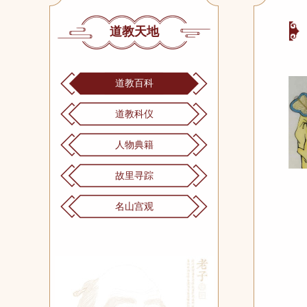
道教天地
道教百科
道教科仪
人物典籍
故里寻踪
名山宫观