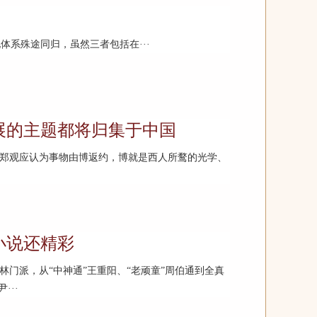
系殊途同归，虽然三者包括在···
展的主题都将归集于中国
]郑观应认为事物由博返约，博就是西人所鹜的光学、
小说还精彩
门派，从“中神通”王重阳、“老顽童”周伯通到全真
···