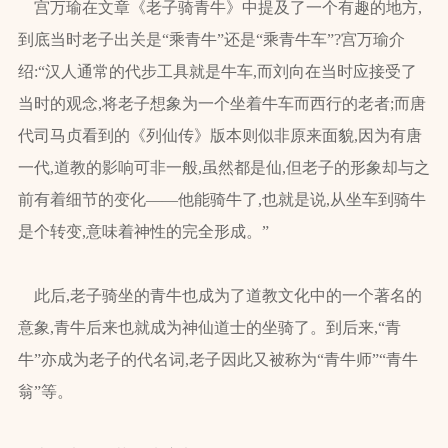
宫万瑜在文章《老子骑青牛》中提及了一个有趣的地方,
到底当时老子出关是“乘青牛”还是“乘青牛车”?宫万瑜介
绍:“汉人通常的代步工具就是牛车,而刘向在当时应接受了
当时的观念,将老子想象为一个坐着牛车而西行的老者;而唐
代司马贞看到的《列仙传》版本则似非原来面貌,因为有唐
一代,道教的影响可非一般,虽然都是仙,但老子的形象却与之
前有着细节的变化——他能骑牛了,也就是说,从坐车到骑牛
是个转变,意味着神性的完全形成。”
此后,老子骑坐的青牛也成为了道教文化中的一个著名的
意象,青牛后来也就成为神仙道士的坐骑了。到后来,“青
牛”亦成为老子的代名词,老子因此又被称为“青牛师”“青牛
翁”等。