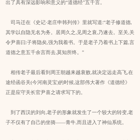
出了具有深远影响和意义的“道德经”五千言。
司马迁在《史记·老庄申韩列传》里就写道:“老子修道德,
其学以自隐无名为务。居周久之,见周之衰,乃遂去。至关,关
令尹喜曰:子将隐矣,强为我着书。于是老子乃着书上下篇,言
道德之意五千余言而去,莫知所终。”
相传老子最后看到周王朝越来越衰败,就决定远走高飞,在
途经函谷关(今河南灵宝)的时候,这部伟大著作《道德经》
正是应守关长官尹喜之请求写下的。
到了西汉的刘向,老子的形象就发生了一个较大的转变,老
子不仅有了自己的坐骑——青牛,而且进入了神仙系统。