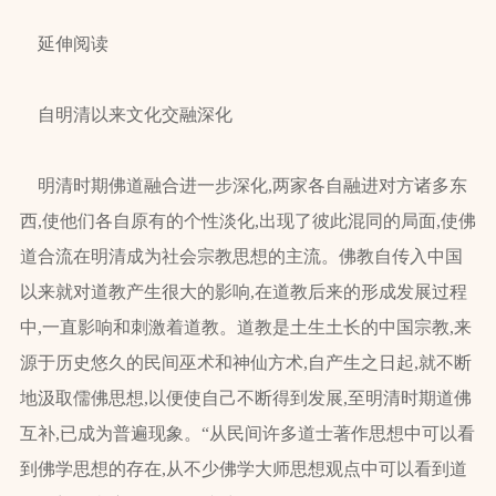
延伸阅读
自明清以来文化交融深化
明清时期佛道融合进一步深化,两家各自融进对方诸多东
西,使他们各自原有的个性淡化,出现了彼此混同的局面,使佛
道合流在明清成为社会宗教思想的主流。佛教自传入中国
以来就对道教产生很大的影响,在道教后来的形成发展过程
中,一直影响和刺激着道教。道教是土生土长的中国宗教,来
源于历史悠久的民间巫术和神仙方术,自产生之日起,就不断
地汲取儒佛思想,以便使自己不断得到发展,至明清时期道佛
互补,已成为普遍现象。“从民间许多道士著作思想中可以看
到佛学思想的存在,从不少佛学大师思想观点中可以看到道