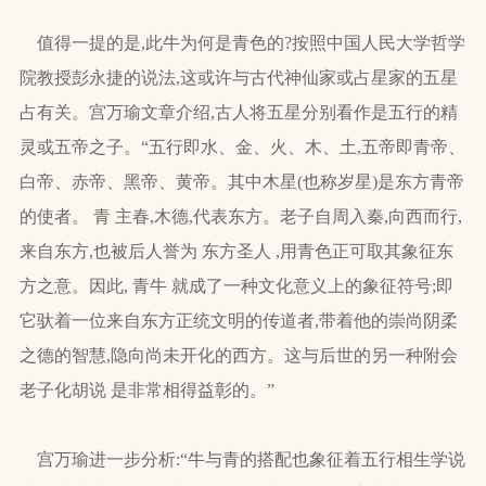
值得一提的是,此牛为何是青色的?按照中国人民大学哲学
院教授彭永捷的说法,这或许与古代神仙家或占星家的五星
占有关。宫万瑜文章介绍,古人将五星分别看作是五行的精
灵或五帝之子。“五行即水、金、火、木、土,五帝即青帝、
白帝、赤帝、黑帝、黄帝。其中木星(也称岁星)是东方青帝
的使者。 青 主春,木德,代表东方。老子自周入秦,向西而行,
来自东方,也被后人誉为 东方圣人 ,用青色正可取其象征东
方之意。因此, 青牛 就成了一种文化意义上的象征符号;即
它驮着一位来自东方正统文明的传道者,带着他的崇尚阴柔
之德的智慧,隐向尚未开化的西方。这与后世的另一种附会
老子化胡说 是非常相得益彰的。”
宫万瑜进一步分析:“牛与青的搭配也象征着五行相生学说