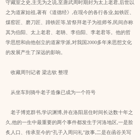
守藏室之史,主无为之说,至唐武周时期封为太上老君,后世以
之为道家始祖,著有《道德经》,在现今的各行各业,如铁匠、
煤窑匠、磨刀匠、蹄铁匠等,皆祭拜老子为祖师爷,民间亦称
其为伯阳、太上老君、老聃、李伯阳、李老君等。他的哲
学思想和由他创立的道家学派,对我国2000多年来思想文化
的发展产生了深远的影响。
收藏周刊记者 梁志钦 整理
从坐车到骑牛老子造像已成为一个符号
老子博览群书,学识渊博,并在洛阳居住时间长达数十年之
久,他的一生中最重要的两个事件都发生于河洛地区,一是脍
炙人口、传承至今的“孔子入周问礼”故事,二是在函谷关写