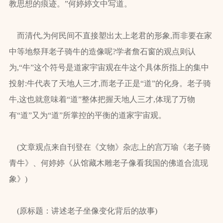
教思想的痕迹。”何婷婷文中写道。
而清代,为何民间不直接塑出太上老君的形象,而非要在家
中等地祭拜老子骑牛的造像呢?学者詹石窗的观点则认
为,“牛”这个符号是道家宇宙观在牛这个具体所指上的集中
投射:牛代表了天地人三才,而老子正是“道”的化身。老子骑
牛,这也就意味着“道”整体把握天地人三才,体现了万物
有“道”又为“道”所掌控的平衡的道家宇宙观。
(文章观点来自刊登在《文物》杂志上的宫万瑜《老子骑
青牛》、何婷婷《从馆藏木雕老子像看我国的佛道合流现
象》)
(原标题：讲述老子坐像变化背后的故事)