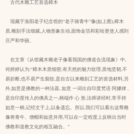
古代木雕工艺首选樟木
现藏于洛阳老子纪念馆的“老子骑青牛”像(如上图),樟木
质,雕刻手法细腻,人物形象生动,面饰金箔和彩绘更使人感到
庄严和华丽。
在文章《从馆藏木雕老子像看我国的佛道合流现象》中,
何婷婷认为:“樟木木质细密,有天然的魅力纹理,质地坚韧,不
易折断,也不易产生裂纹,是自古以来雕刻工艺的首选材料,另
外,如意是佛教的一种法器, 如意 一词出自印度梵语 阿娜律 ,
是自印度传入的佛具之一,柄端作 心 形,法师讲经时,常手持
如意一柄,记经文于上,以备遗忘。所以,我们可以看出这尊雕
像将青牛、僧帽和如意并用,可以在一定程度上反映出当时
佛教和道教文化的相互融合。”