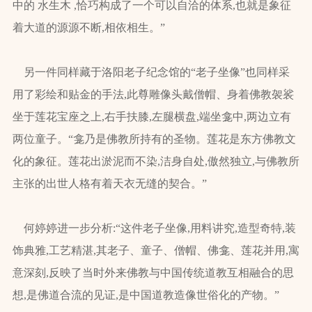
中的 水生木 ,恰巧构成了一个可以自洽的体系,也就是象征
着大道的源源不断,相依相生。”
另一件同样藏于洛阳老子纪念馆的“老子坐像”也同样采
用了彩绘和贴金的手法,此尊雕像头戴僧帽、身着佛教袈裟
坐于莲花宝座之上,右手扶膝,左腿横盘,端坐龛中,两边立有
两位童子。“龛乃是佛教所持有的圣物。莲花是东方佛教文
化的象征。莲花出淤泥而不染,洁身自处,傲然独立,与佛教所
主张的出世人格有着天衣无缝的契合。”
何婷婷进一步分析:“这件老子坐像,用料讲究,造型奇特,装
饰典雅,工艺精湛,其老子、童子、僧帽、佛龛、莲花并用,寓
意深刻,反映了当时外来佛教与中国传统道教互相融合的思
想,是佛道合流的见证,是中国道教造像世俗化的产物。”